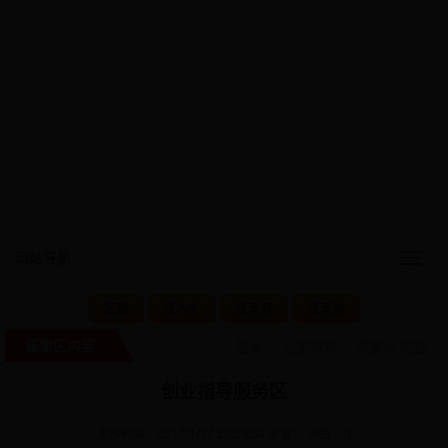
网站导航
Togg
navig
区委
区人大
区政府
区政协
集聚区内容
首页
元宝概况
集聚区内容
创业指导服务区
发布时间：2017/1/17 20:29:00 来源： 浏览：(
)