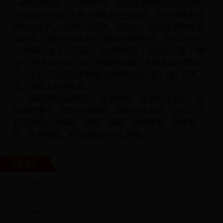
一种传统糕点——搓条饽饽。制作搓条饽饽先把蒸熟的
米饭放在打糕石上用木锤反复打成面团，然后蘸黄豆面
搓拉成条状，油炸后切成块，再洒上一层较厚的熟黄豆
面即成。搓条饽饽是昔日满族的重要供品，所以也称为
“打糕穆丹条子”。后来，用白糖代替了熟豆面，成了“糖
缠”，更名为萨其。有一种面带红糖，色如芙蓉的萨其
玛，人们又称其为芙蓉糕.这种饽饽色、香，味、形具
佳，深受人们的喜爱。
满族饽饽品种繁多，各有特色。金黄的小窝头，酥
脆的炸馓子，松软的淋浆糕、细腻的大盆糕，此外，还
有金丝糕、太阳糕、凉糕、酒糕、春饼等等，数不胜
举，各领风骚，都是满族的传统风味。
友情链接
丹东市人民政府
东港市政府网
凤城市政府网
宽甸县政府网
振兴区政府网
元宝区政府网