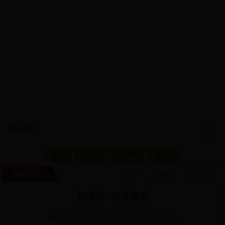
网站导航
Togg
navig
区委
区人大
区政府
区政协
历史文化
首页
元宝概况
历史文化
元宝区 - 元宝美食
发布时间：2016/12/23 15:28:00 来源： 浏览：(
)