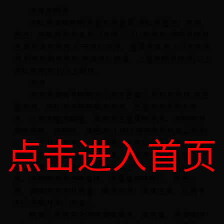
凉拌黄蚬子
主料是净鲜黄蚬子,配料是韭青,调料是酱油、芥茉、
香油。将鲜蚬子洗净,用开水烫至开口时捞出;把蚬子肉取
出,再用清水洗净,沥干水分待用。韭青洗净,放入开水内烫
透,用凉水淘凉取出,控净水分装盘。上面放蚬子肉,用以上
调料兑好的汁,浇上即成。
饽饽
饽饽是满族平时和节日的主要食品,用粘米做成.有豆
面饽饽、苏叶饽饽和粘糕饽饽等。豆面饽饽是用大黄
米、小黄米磨成细面，再加进豆面蒸制而成。这种饽饽
颜色金黄，有粘性，味香可口.苏叶饽饽是用粘高梁面和
点击进入首页
小豆的豆泥混合拌匀，外面用苏叶包起来蒸熟的，有一
种苏叶的特殊香气，别具风味。粘糕饽饽是用大黄米浸
泡之后磨成面，在黄米面中间包上一些豆泥蒸熟后则
成。这种饽饽用油煎着吃，或蘸着糖吃都行，既香又
甜。满族的饽饽很耐饿，携带方便，风味独具，至到今
天仍是颇为风行的食品，
萨其玛是驰名全国的满族糕点。其前身，是满族的