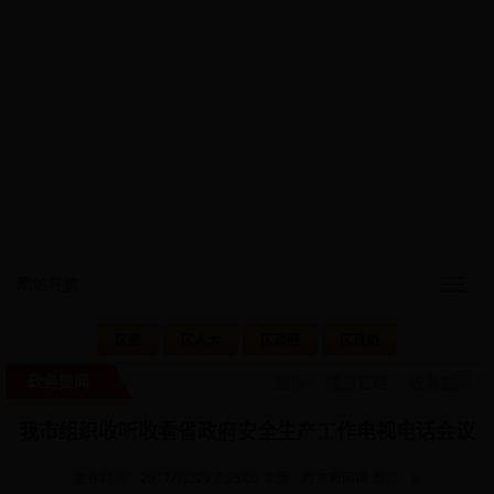
网站导航
Togg
navig
区委
区人大
区政府
区政协
政务要闻
首页
信息管理
政务要闻
我市组织收听收看省政府安全生产工作电视电话会议
发布时间：2017/12/29 7:35:00 来源：丹东新闻网 浏览：(
)