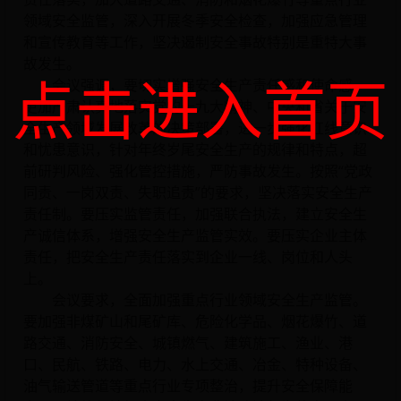
领域安全监管，深入开展冬季安全检查，加强应急管理
和宣传教育等工作，坚决遏制安全事故特别是重特大事
故发生。
点击进入首页
会议强调，要切实增强安全生产责任感和使命感，
更加严肃认真地落实党的十九大精神、中央和省关于安
全生产领域发展改革的决策部署，进一步强化红线意识
和忧患意识，针对年终岁尾安全生产的规律和特点，超
前研判风险、强化管控措施，严防事故发生。按照“党政
同责、一岗双责、失职追责”的要求，坚决落实安全生产
责任制。要压实监管责任，加强联合执法，建立安全生
产诚信体系，增强安全生产监管实效。要压实企业主体
责任，把安全生产责任落实到企业一线、岗位和人头
上。
会议要求，全面加强重点行业领域安全生产监管。
要加强非煤矿山和尾矿库、危险化学品、烟花爆竹、道
路交通、消防安全、城镇燃气、建筑施工、渔业、港
口、民航、铁路、电力、水上交通、冶金、特种设备、
油气输送管道等重点行业专项整治，提升安全保障能