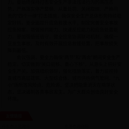
力。要始终保持打击安全生产非法违法行为的高压态
势，严格落实停产整顿、从重处罚、关闭取缔、严格问
责的“四个一律”打击措施，确保安全生产总体形势持续稳
定好转。要全面提升应急救援水平，制定完善安全事故
应急预案，增强预判能力、快速反应能力和应急处置能
力。要加强值班值守，健全应急协调联动机制，确保一
旦发生事故，及时有效开展应急救援处置，把事故损失
降到最低。
会议强调，要全力确保“两节”和“两会”期间安全生产
稳定。切实做到“关口前移、重心下移”，从源头上把好安
全生产关。加强组织领导，强化措施落实，着力监控排
查城市高层建筑、大型综合体、城市供热供气管网、“九
小”场所等风险点、危险源，坚决把隐患消灭在萌芽状
态，坚决遏制各类事故发生，为广大群众创造良好安全
环境。
友情链接
丹东市人民政府
东港市政府网